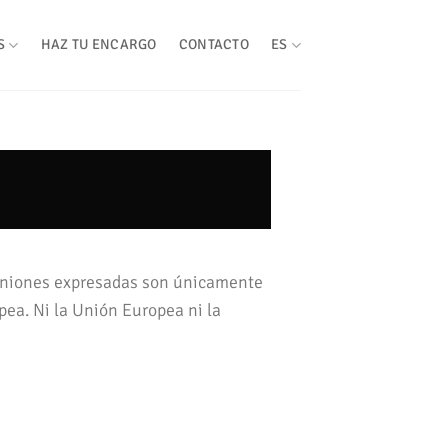
S
HAZ TU ENCARGO
CONTACTO
ES
piniones expresadas son únicamente
pea. Ni la Unión Europea ni la