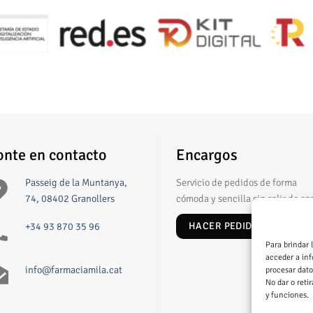
onte en contacto
Encargos
Passeig de la Muntanya,
Servicio de pedidos de forma
74, 08402 Granollers
cómoda y sencilla sin salir de ca
+34 93 870 35 96
HACER PEDIDO
Para brindar 
acceder a inf
info@farmaciamila.cat
procesar dato
No dar o reti
y funciones.